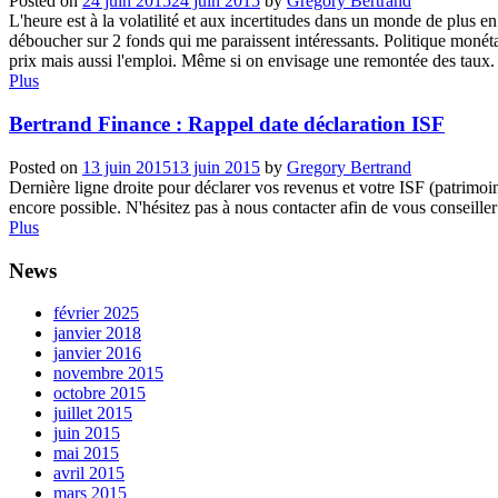
Posted on
24 juin 2015
24 juin 2015
by
Gregory Bertrand
L'heure est à la volatilité et aux incertitudes dans un monde de plus en
déboucher sur 2 fonds qui me paraissent intéressants. Politique monéta
prix mais aussi l'emploi. Même si on envisage une remontée des taux. 
Plus
Bertrand Finance : Rappel date déclaration ISF
Posted on
13 juin 2015
13 juin 2015
by
Gregory Bertrand
Dernière ligne droite pour déclarer vos revenus et votre ISF (patrimoine
encore possible. N'hésitez pas à nous contacter afin de vous conseiller
Plus
News
février 2025
janvier 2018
janvier 2016
novembre 2015
octobre 2015
juillet 2015
juin 2015
mai 2015
avril 2015
mars 2015